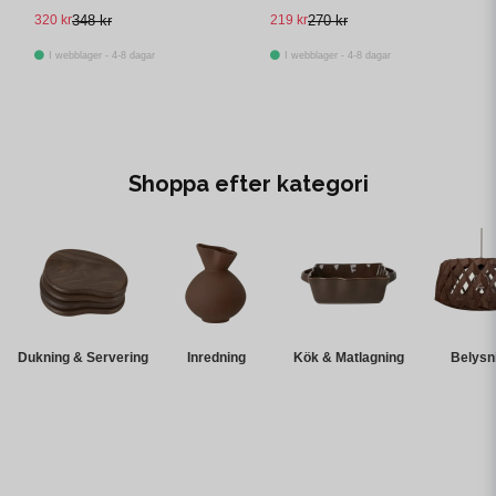
320 kr
348 kr
219 kr
270 kr
I webblager - 4-8 dagar
I webblager - 4-8 dagar
Shoppa efter kategori
Dukning & Servering
Inredning
Kök & Matlagning
Belysn