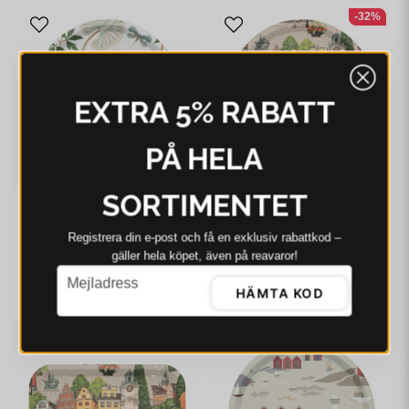
-32%
EXTRA 5% RABATT
PÅ HELA
SORTIMENTET
ARVIDSSONS
ARVIDSSONS
Registrera din e‑post och få en exklusiv rabattkod –
Arvidssons Kärrleken
Arvidssons Stortorget
offwhite/grön rund
rund bricka
gäller hela köpet, även på reavaror!
bricka Ø31 cm
email
335 kr
236 kr
348 kr
Mejladress
HÄMTA KOD
I webblager - 4-8 dagar
I webblager - 4-8 dagar
-12%
-3%