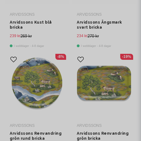
ARVIDSSONS
ARVIDSSONS
Arvidssons Kust blå
Arvidssons Ängsmark
bricka
svart bricka
239 kr
269 kr
234 kr
270 kr
I webblager - 4-8 dagar
I webblager - 4-8 dagar
-8%
-19%
ARVIDSSONS
ARVIDSSONS
Arvidssons Renvandring
Arvidssons Renvandring
grön rund bricka
grön bricka