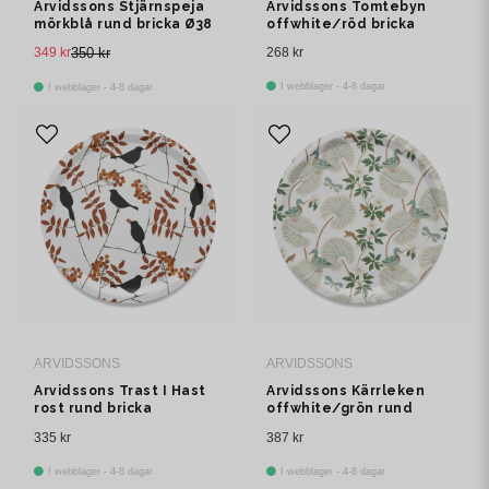
Arvidssons Stjärnspeja
Arvidssons Tomtebyn
mörkblå rund bricka Ø38
offwhite/röd bricka
cm
349 kr
350 kr
268 kr
I webblager - 4-8 dagar
I webblager - 4-8 dagar
ARVIDSSONS
ARVIDSSONS
Arvidssons Trast I Hast
Arvidssons Kärrleken
rost rund bricka
offwhite/grön rund
bricka Ø38 cm
335 kr
387 kr
I webblager - 4-8 dagar
I webblager - 4-8 dagar