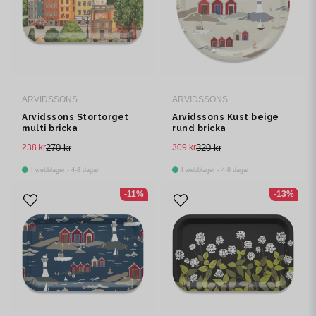
ARVIDSSONS
ARVIDSSONS
Arvidssons Stortorget
Arvidssons Kust beige
multi bricka
rund bricka
238 kr
270 kr
309 kr
320 kr
I webblager - 4-8 dagar
I webblager - 4-8 dagar
-11%
-13%