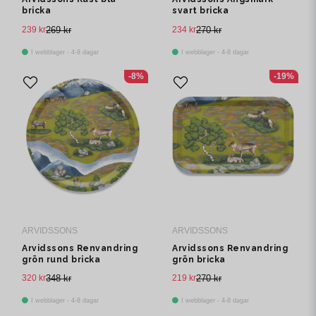
bricka
svart bricka
239 kr
269 kr
234 kr
270 kr
I webblager - 4-8 dagar
I webblager - 4-8 dagar
-8%
-19%
ARVIDSSONS
ARVIDSSONS
Arvidssons Renvandring
Arvidssons Renvandring
grön rund bricka
grön bricka
320 kr
348 kr
219 kr
270 kr
I webblager - 4-8 dagar
I webblager - 4-8 dagar