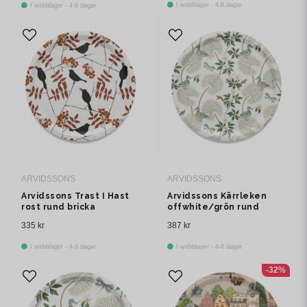
I webblager - 4-8 dagar
I webblager - 4-8 dagar
ARVIDSSONS
ARVIDSSONS
Arvidssons Trast I Hast
Arvidssons Kärrleken
rost rund bricka
offwhite/grön rund
bricka Ø38 cm
335 kr
387 kr
I webblager - 4-8 dagar
I webblager - 4-8 dagar
-32%