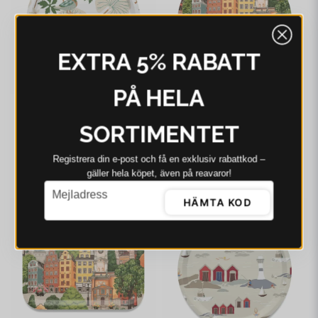
EXTRA 5% RABATT
PÅ HELA
ARVIDSSONS
ARVIDSSONS
SORTIMENTET
Arvidssons Kärrleken
Arvidssons Stortorget
offwhite/grön rund
rund bricka
bricka Ø31 cm
Registrera din e‑post och få en exklusiv rabattkod –
335 kr
236 kr
348 kr
gäller hela köpet, även på reavaror!
email
I webblager - 4-8 dagar
I webblager - 4-8 dagar
Mejladress
HÄMTA KOD
-12%
-3%