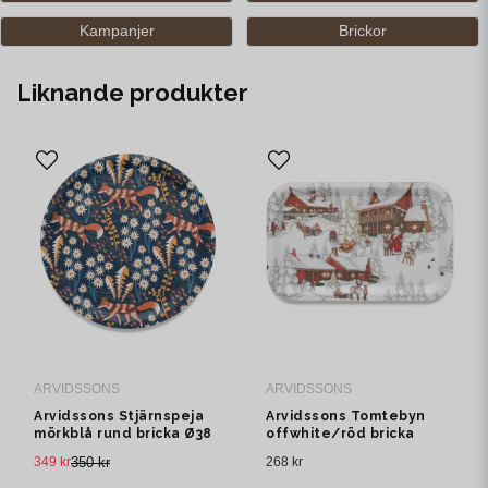
Kampanjer
Brickor
Liknande produkter
ARVIDSSONS
ARVIDSSONS
Arvidssons Stjärnspeja
Arvidssons Tomtebyn
mörkblå rund bricka Ø38
offwhite/röd bricka
cm
349 kr
350 kr
268 kr