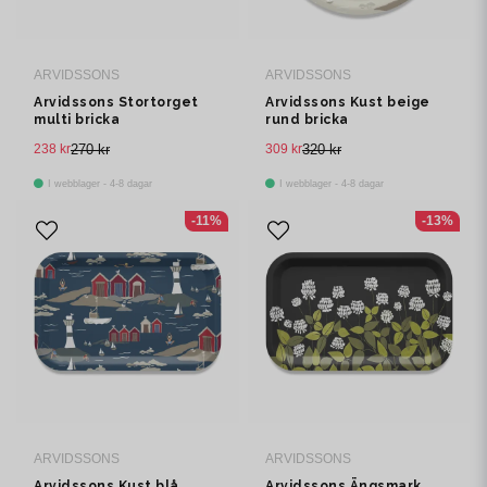
ARVIDSSONS
ARVIDSSONS
Arvidssons Stortorget
Arvidssons Kust beige
multi bricka
rund bricka
238 kr
270 kr
309 kr
320 kr
I webblager - 4-8 dagar
I webblager - 4-8 dagar
-11%
-13%
ARVIDSSONS
ARVIDSSONS
Arvidssons Kust blå
Arvidssons Ängsmark