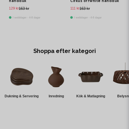
handduk
Cirkus offwhite handduk
129 kr
163 kr
111 kr
163 kr
I webblager - 4-8 dagar
I webblager - 4-8 dagar
Shoppa efter kategori
Dukning & Servering
Inredning
Kök & Matlagning
Belysn