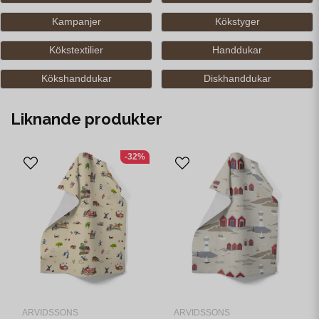
Kampanjer
Kökstyger
Kökstextilier
Handdukar
Kökshanddukar
Diskhanddukar
Liknande produkter
-32%
ARVIDSSONS
ARVIDSSONS