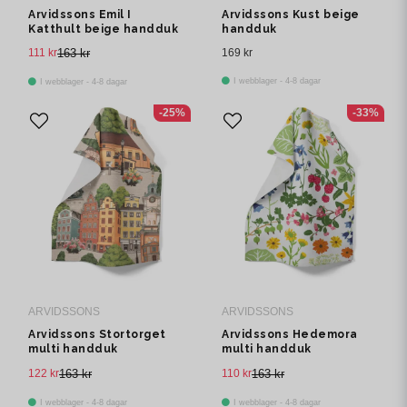
Arvidssons Emil I
Arvidssons Kust beige
Katthult beige handduk
handduk
111 kr
163 kr
169 kr
I webblager - 4-8 dagar
I webblager - 4-8 dagar
-25%
-33%
ARVIDSSONS
ARVIDSSONS
Arvidssons Stortorget
Arvidssons Hedemora
multi handduk
multi handduk
122 kr
163 kr
110 kr
163 kr
I webblager - 4-8 dagar
I webblager - 4-8 dagar