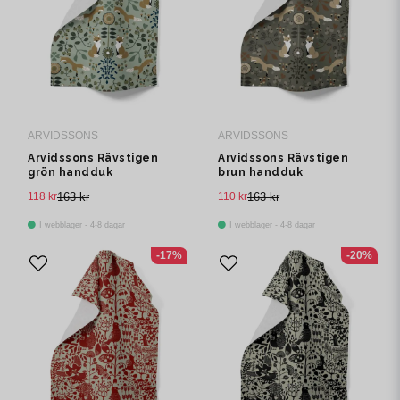
ARVIDSSONS
ARVIDSSONS
Arvidssons Rävstigen
Arvidssons Rävstigen
grön handduk
brun handduk
118 kr
163 kr
110 kr
163 kr
I webblager - 4-8 dagar
I webblager - 4-8 dagar
-17%
-20%