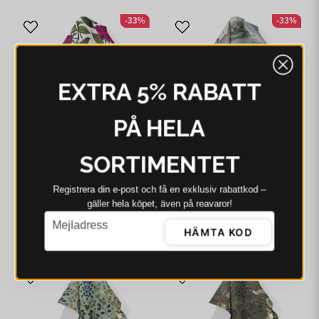
-33%
-33%
EXTRA 5% RABATT
PÅ HELA
SORTIMENTET
ARVIDSSONS
ARVIDSSONS
Registrera din e‑post och få en exklusiv rabattkod –
Arvidssons Pion
Arvidssons Fjällängar
gäller hela köpet, även på reavaror!
cerise/grön handduk
beige handduk
email
Mejladress
110 kr
163 kr
110 kr
163 kr
HÄMTA KOD
I webblager - 4-8 dagar
I webblager - 4-8 dagar
-28%
-33%