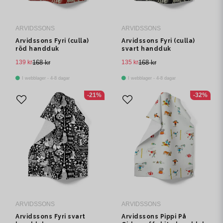
ARVIDSSONS
ARVIDSSONS
Arvidssons Fyri (culla)
Arvidssons Fyri (culla)
röd handduk
svart handduk
139 kr
168 kr
135 kr
168 kr
I webblager - 4-8 dagar
I webblager - 4-8 dagar
-21%
-32%
ARVIDSSONS
ARVIDSSONS
Arvidssons Fyri svart
Arvidssons Pippi På