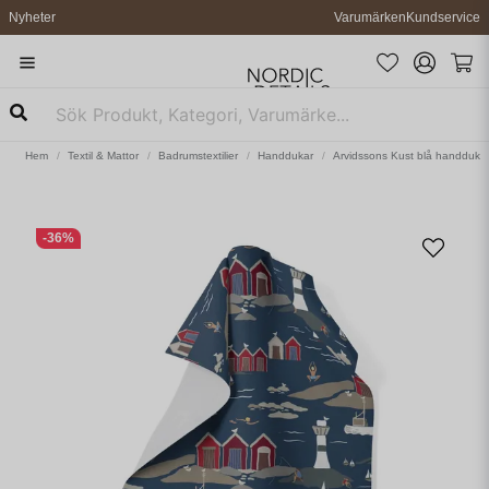
Nyheter
Varumärken
Kundservice
Hem
Textil & Mattor
Badrumstextilier
Handdukar
Arvidssons Kust blå handduk
-
36
%