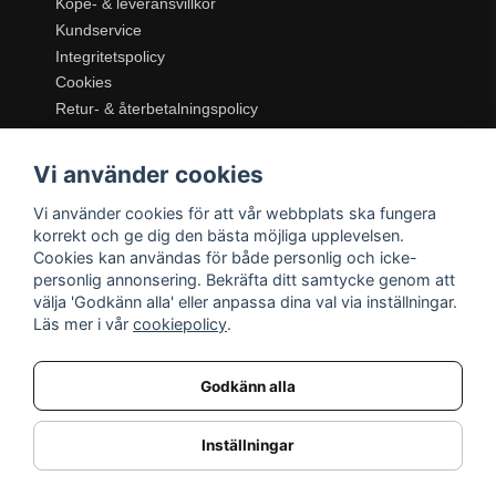
Köpe- & leveransvillkor
Kundservice
Integritetspolicy
Cookies
Retur- & återbetalningspolicy
SORTIMENT
Vi använder cookies
Dukning & Servering
Inredning
Vi använder cookies för att vår webbplats ska fungera
Kök & Matlagning
korrekt och ge dig den bästa möjliga upplevelsen.
Belysning
Cookies kan användas för både personlig och icke-
personlig annonsering. Bekräfta ditt samtycke genom att
Textil & Mattor
välja 'Godkänn alla' eller anpassa dina val via inställningar.
Möbler
Läs mer i vår
cookiepolicy
.
Godkänn alla
Inställningar
Nordic Details | Moce DV AB (ORG.nr: 559486-4240) Smedvägen 10J, 302 65 Halmstad, E-post:
info@nordicdetails.se