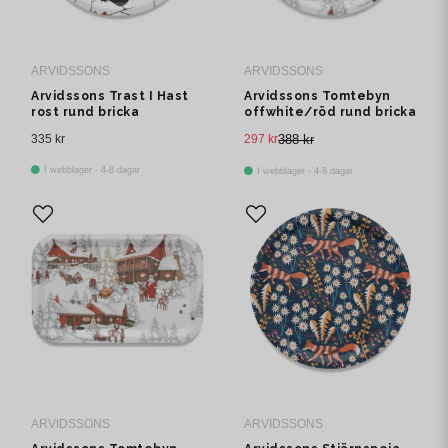
ARVIDSSONS
ARVIDSSONS
Arvidssons Trast I Hast
Arvidssons Tomtebyn
rost rund bricka
offwhite/röd rund bricka
Ø38 cm
335 kr
297 kr
388 kr
I webblager - 4-8 dagar
I webblager - 4-8 dagar
ARVIDSSONS
ARVIDSSONS