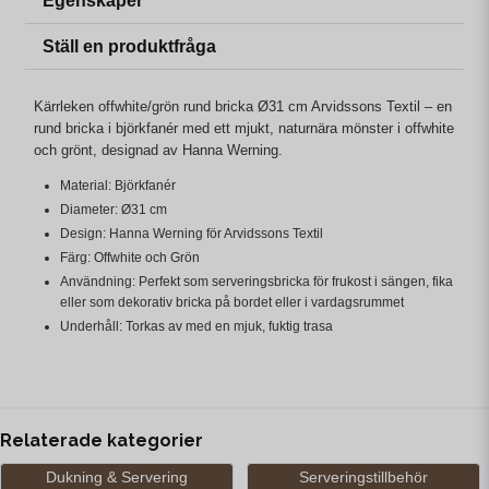
Egenskaper
Ställ en produktfråga
Kärrleken offwhite/grön rund bricka Ø31 cm Arvidssons Textil – en
rund bricka i björkfanér med ett mjukt, naturnära mönster i offwhite
och grönt, designad av Hanna Werning.
Material: Björkfanér
Diameter: Ø31 cm
Design: Hanna Werning för Arvidssons Textil
Färg: Offwhite och Grön
Användning: Perfekt som serveringsbricka för frukost i sängen, fika
eller som dekorativ bricka på bordet eller i vardagsrummet
Underhåll: Torkas av med en mjuk, fuktig trasa
Relaterade kategorier
Dukning & Servering
Serveringstillbehör