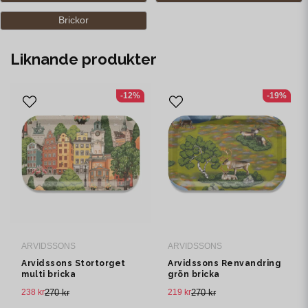
Brickor
Liknande produkter
-12%
-19%
ARVIDSSONS
ARVIDSSONS
Arvidssons Stortorget
Arvidssons Renvandring
multi bricka
grön bricka
238 kr
270 kr
219 kr
270 kr