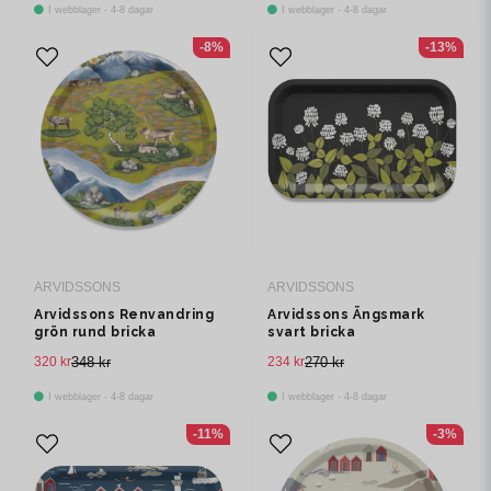
I webblager - 4-8 dagar
I webblager - 4-8 dagar
-8%
-13%
ARVIDSSONS
ARVIDSSONS
Arvidssons Renvandring
Arvidssons Ängsmark
grön rund bricka
svart bricka
320 kr
348 kr
234 kr
270 kr
I webblager - 4-8 dagar
I webblager - 4-8 dagar
-11%
-3%