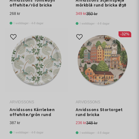
Arvidssons Tomtebyn
Arvidssons Stjärnspeja
offwhite/röd bricka
mörkblå rund bricka Ø38
cm
268 kr
349 kr
350 kr
I webblager - 4-8 dagar
I webblager - 4-8 dagar
-32%
ARVIDSSONS
ARVIDSSONS
Arvidssons Kärrleken
Arvidssons Stortorget
offwhite/grön rund
rund bricka
bricka Ø38 cm
387 kr
236 kr
348 kr
I webblager - 4-8 dagar
I webblager - 4-8 dagar