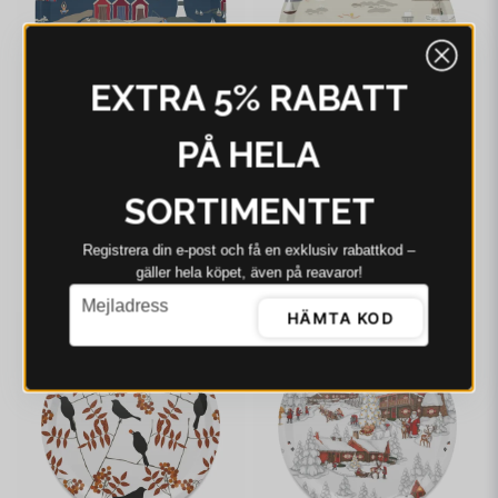
EXTRA 5% RABATT
PÅ HELA
ARVIDSSONS
ARVIDSSONS
SORTIMENTET
Arvidssons Kust blå
Arvidssons Kust beige
bricka
rund bricka
Registrera din e‑post och få en exklusiv rabattkod –
239 kr
269 kr
309 kr
320 kr
gäller hela köpet, även på reavaror!
email
I webblager - 4-8 dagar
I webblager - 4-8 dagar
Mejladress
HÄMTA KOD
-23%