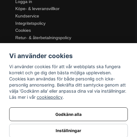
Logga in
Köpe- & leveransvillkor
Kundservice
Integritetspolicy
Cookies
Retur- & återbetalningspolicy
SORTIMENT
Vi använder cookies
Dukning & Servering
Inredning
Vi använder cookies för att vår webbplats ska fungera
Kök & Matlagning
korrekt och ge dig den bästa möjliga upplevelsen.
Belysning
Cookies kan användas för både personlig och icke-
personlig annonsering. Bekräfta ditt samtycke genom att
Textil & Mattor
välja 'Godkänn alla' eller anpassa dina val via inställningar.
Möbler
Läs mer i vår
cookiepolicy
.
Godkänn alla
Inställningar