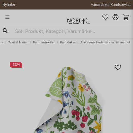
Nyheter
Varumärken
Kundservice
em
Textil & Mattor
Badrumstextilier
Handdukar
Arvidssons Hedemora multi handduk
-
33
%