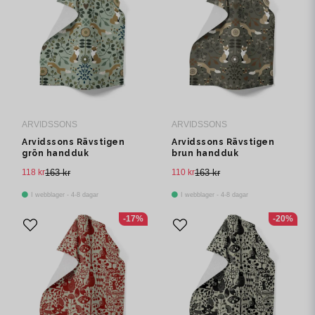
ARVIDSSONS
ARVIDSSONS
Arvidssons Rävstigen
Arvidssons Rävstigen
grön handduk
brun handduk
118 kr
163 kr
110 kr
163 kr
I webblager - 4-8 dagar
I webblager - 4-8 dagar
-17%
-20%