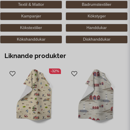
Textil & Mattor
Badrumstextilier
Kampanjer
Kökstyger
Kökstextilier
Handdukar
Kökshanddukar
Diskhanddukar
Liknande produkter
-32%