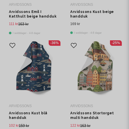
ARVIDSSONS
ARVIDSSONS
Arvidssons Emil I
Arvidssons Kust beige
Katthult beige handduk
handduk
111 kr
163 kr
169 kr
I webblager - 4-8 dagar
I webblager - 4-8 dagar
-36%
-25%
ARVIDSSONS
ARVIDSSONS
Arvidssons Kust blå
Arvidssons Stortorget
handduk
multi handduk
102 kr
159 kr
122 kr
163 kr