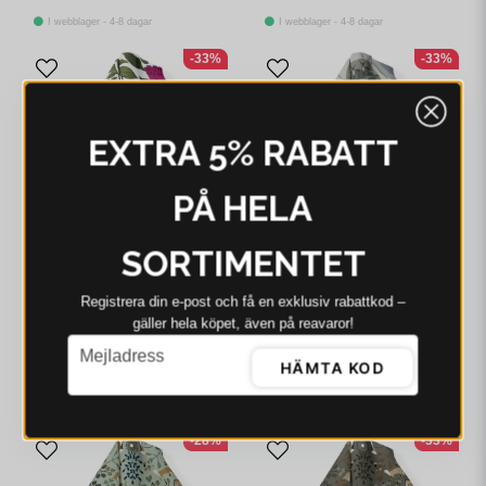
I webblager - 4-8 dagar
I webblager - 4-8 dagar
-33%
-33%
EXTRA 5% RABATT
PÅ HELA
SORTIMENTET
ARVIDSSONS
ARVIDSSONS
Registrera din e‑post och få en exklusiv rabattkod –
gäller hela köpet, även på reavaror!
Arvidssons Pion
Arvidssons Fjällängar
cerise/grön handduk
beige handduk
email
Mejladress
HÄMTA KOD
110 kr
163 kr
110 kr
163 kr
I webblager - 4-8 dagar
I webblager - 4-8 dagar
-28%
-33%