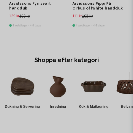
Arvidssons Fyri svart
Arvidssons Pippi På
handduk
Cirkus offwhite handduk
129 kr
163 kr
111 kr
163 kr
I webblager - 4-8 dagar
I webblager - 4-8 dagar
Shoppa efter kategori
Dukning & Servering
Inredning
Kök & Matlagning
Belysn