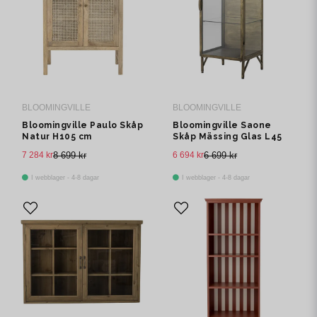
BLOOMINGVILLE
BLOOMINGVILLE
Bloomingville Paulo Skåp
Bloomingville Saone
Natur H105 cm
Skåp Mässing Glas L45
cm
7 284 kr
8 699 kr
6 694 kr
6 699 kr
I webblager - 4-8 dagar
I webblager - 4-8 dagar