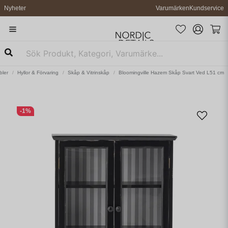
Nyheter
Varumärken
Kundservice
bler
Hyllor & Förvaring
Skåp & Vitrinskåp
Bloomingville Hazem Skåp Svart Ved L51 cm
-
1
%