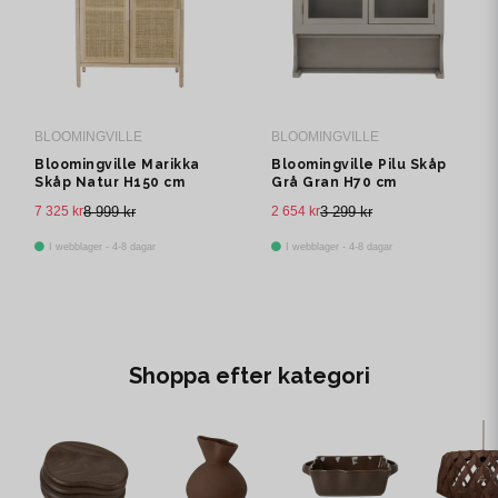
BLOOMINGVILLE
BLOOMINGVILLE
Bloomingville Marikka
Bloomingville Pilu Skåp
Skåp Natur H150 cm
Grå Gran H70 cm
7 325 kr
8 999 kr
2 654 kr
3 299 kr
I webblager - 4-8 dagar
I webblager - 4-8 dagar
Shoppa efter kategori