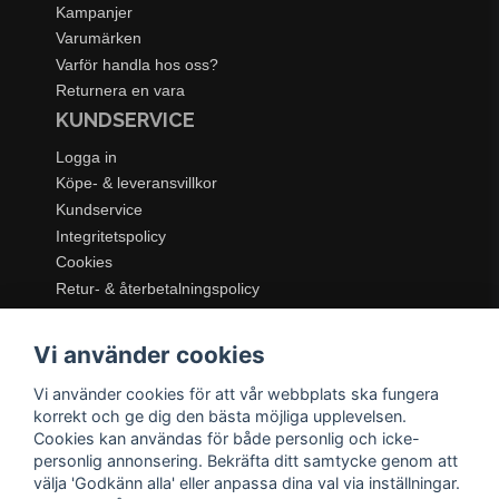
Kampanjer
Varumärken
Varför handla hos oss?
Returnera en vara
KUNDSERVICE
Logga in
Köpe- & leveransvillkor
Kundservice
Integritetspolicy
Cookies
Retur- & återbetalningspolicy
SORTIMENT
Vi använder cookies
Dukning & Servering
Inredning
Vi använder cookies för att vår webbplats ska fungera
Kök & Matlagning
korrekt och ge dig den bästa möjliga upplevelsen.
Belysning
Cookies kan användas för både personlig och icke-
personlig annonsering. Bekräfta ditt samtycke genom att
Textil & Mattor
välja 'Godkänn alla' eller anpassa dina val via inställningar.
Möbler