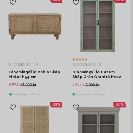
BLOOMINGVILLE
BLOOMINGVILLE
Bloomingville Pablo Skåp
Bloomingville Hazem
Natur H54 cm
Skåp Grön Granträ H122
cm
6 574 kr
7 699 kr
4 644 kr
5 999 kr
I webblager - 4-8 dagar
I webblager - 4-8 dagar
-19%
-20%