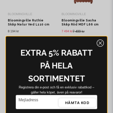
BLOOMINGVILLE
BLOOMINGVILLE
Bloomingville Ruthie
Bloomingville Sasha
Skåp Natur Ved L110 cm
Skåp Röd MDF L66 cm
8 194 kr
7 494 kr
7 499 kr
I webblager - 4-8 dagar
I webblager - 4-8 dagar
-7%
-25%
EXTRA 5% RABATT
PÅ HELA
SORTIMENTET
Registrera din e‑post och få en exklusiv rabattkod –
gäller hela köpet, även på reavaror!
email
Mejladress
HÄMTA KOD
BLOOMINGVILLE
BLOOMINGVILLE
Bloomingville Marikka
Bloomingville Hazem