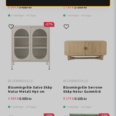
Skåp Svart H150 cm
Skåp Rosa Granträ H80
cm
8 994 kr
9 689 kr
1 799 kr
2 399 kr
I webblager - 4-8 dagar
I webblager - 4-8 dagar
-27%
BLOOMINGVILLE
BLOOMINGVILLE
Bloomingville Salvo Skåp
Bloomingville Serrone
Natur Metall H90 cm
Skåp Natur Gummiträ
H55 cm
4 394 kr
5 999 kr
9 174 kr
9 195 kr
I webblager - 4-8 dagar
I webblager - 4-8 dagar
-15%
-23%