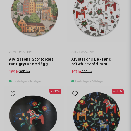
ARVIDSSONS
ARVIDSSONS
Arvidssons Stortorget
Arvidssons Leksand
runt grytunderlägg
offwhite/röd runt
grytunderlägg
189 kr
285 kr
197 kr
285 kr
I webblager - 4-8 dagar
I webblager - 4-8 dagar
-31%
-31%