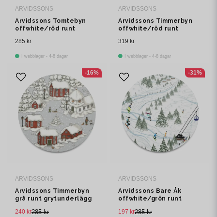
ARVIDSSONS
ARVIDSSONS
Arvidssons Tomtebyn
Arvidssons Timmerbyn
offwhite/röd runt
offwhite/röd runt
grytunderlägg
grytunderlägg
285 kr
319 kr
I webblager - 4-8 dagar
I webblager - 4-8 dagar
-16%
-31%
ARVIDSSONS
ARVIDSSONS
Arvidssons Timmerbyn
Arvidssons Bare Åk
grå runt grytunderlägg
offwhite/grön runt
grytunderlägg
240 kr
285 kr
197 kr
285 kr