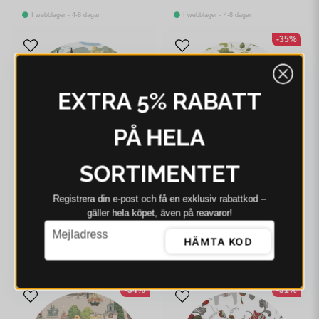
I webblager - 4-8 dagar
I webblager - 4-8 dagar
-35%
EXTRA 5% RABATT
PÅ HELA
SORTIMENTET
ARVIDSSONS
ARVIDSSONS
Registrera din e‑post och få en exklusiv rabattkod –
gäller hela köpet, även på reavaror!
Arvidssons Naturens
Arvidssons Skogsälvan
Lycka grön runt
offwhite/grön runt
email
Mejladress
grytunderlägg
grytunderlägg
HÄMTA KOD
269 kr
185 kr
285 kr
I webblager - 4-8 dagar
I webblager - 4-8 dagar
-34%
-31%