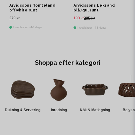
Arvidssons Tomteland
Arvidssons Leksand
offwhite runt
blå/gul runt
grytunderlägg
grytunderlägg
279 kr
190 kr
285 kr
I webblager - 4-8 dagar
I webblager - 4-8 dagar
Shoppa efter kategori
Dukning & Servering
Inredning
Kök & Matlagning
Belysn