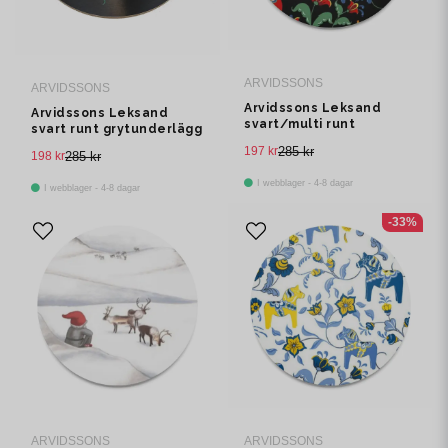
ARVIDSSONS
ARVIDSSONS
Arvidssons Leksand
Arvidssons Leksand
svart/multi runt
svart runt grytunderlägg
grytunderlägg
197 kr
285 kr
198 kr
285 kr
I webblager - 4-8 dagar
I webblager - 4-8 dagar
-33%
ARVIDSSONS
ARVIDSSONS