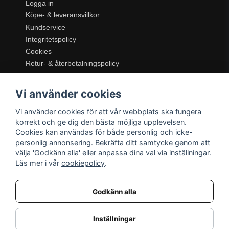
Logga in
Köpe- & leveransvillkor
Kundservice
Integritetspolicy
Cookies
Retur- & återbetalningspolicy
SORTIMENT
Vi använder cookies
Dukning & Servering
Inredning
Vi använder cookies för att vår webbplats ska fungera
Kök & Matlagning
korrekt och ge dig den bästa möjliga upplevelsen.
Belysning
Cookies kan användas för både personlig och icke-
personlig annonsering. Bekräfta ditt samtycke genom att
Textil & Mattor
välja 'Godkänn alla' eller anpassa dina val via inställningar.
Möbler
Läs mer i vår
cookiepolicy
.
Godkänn alla
Inställningar