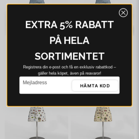
EXTRA 5% RABATT
PÅ HELA
ARVIDSSONS
ARVIDSSONS
SORTIMENTET
Arvidssons Villa
Arvidssons Villa
Villekulla blå förkläde
Villekulla blå
med ficka
barnförkläde med ficka
Registrera din e‑post och få en exklusiv rabattkod –
279 kr
398 kr
309 kr
348 kr
gäller hela köpet, även på reavaror!
I webblager - 4-8 dagar
I webblager - 4-8 dagar
email
Mejladress
HÄMTA KOD
-17%
-30%