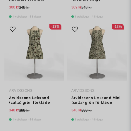
barnförkläde med ficka
barnförkläde med ficka
300 kr
348 kr
309 kr
348 kr
I webblager - 4-8 dagar
I webblager - 4-8 dagar
-13%
-13%
ARVIDSSONS
ARVIDSSONS
Arvidssons Leksand
Arvidssons Leksand Mini
(culla) grön förkläde
(culla) grön förkläde
med ficka
med ficka
348 kr
398 kr
348 kr
398 kr
I webblager - 4-8 dagar
I webblager - 4-8 dagar