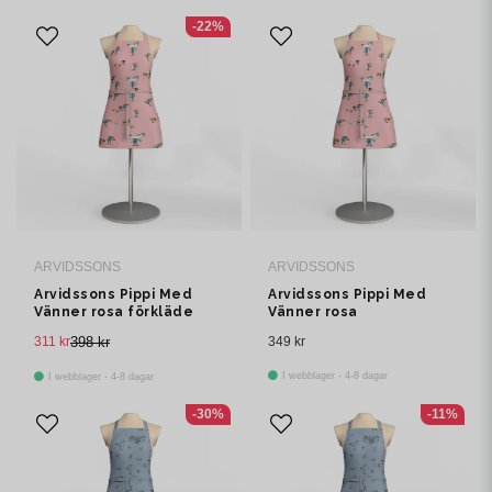
-22%
ARVIDSSONS
ARVIDSSONS
Arvidssons Pippi Med
Arvidssons Pippi Med
Vänner rosa förkläde
Vänner rosa
med ficka
barnförkläde med ficka
311 kr
398 kr
349 kr
I webblager - 4-8 dagar
I webblager - 4-8 dagar
-30%
-11%