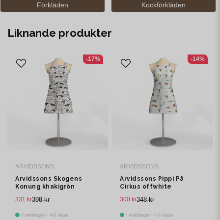
Förkläden
Kockförkläden
Liknande produkter
-17%
-14%
ARVIDSSONS
ARVIDSSONS
Arvidssons Skogens
Arvidssons Pippi På
Konung khakigrön
Cirkus offwhite
förkläde med ficka
barnförkläde med ficka
331 kr
398 kr
300 kr
348 kr
I webblager - 4-8 dagar
I webblager - 4-8 dagar