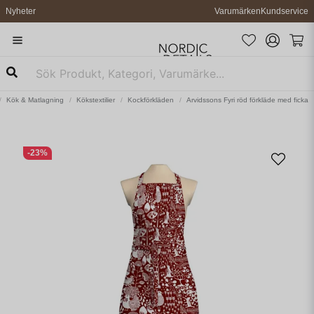
Nyheter
Varumärken
Kundservice
Kök & Matlagning
Kökstextilier
Kockförkläden
Arvidssons Fyri röd förkläde med ficka
-
23
%