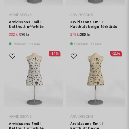
ARVIDSSONS
ARVIDSSONS
Arvidssons Emil I
Arvidssons Emil I
Katthult offwhite
Katthult beige förkläde
förkläde med ficka
med ficka
332 kr
398 kr
279 kr
398 kr
I webblager - 4-8 dagar
I webblager - 4-8 dagar
-14%
-11%
ARVIDSSONS
ARVIDSSONS
Arvidssons Emil I
Arvidssons Emil I
Katthult offwhite
Katthult beige