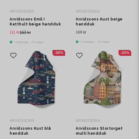
ARVIDSSONS
ARVIDSSONS
Arvidssons Emil I
Arvidssons Kust beige
Katthult beige handduk
handduk
111 kr
163 kr
169 kr
I webblager - 4-8 dagar
I webblager - 4-8 dagar
-36%
-25%
ARVIDSSONS
ARVIDSSONS
Arvidssons Kust blå
Arvidssons Stortorget
handduk
multi handduk