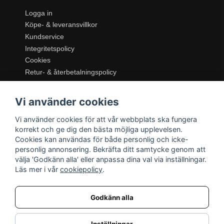
Logga in
Köpe- & leveransvillkor
Kundservice
Integritetspolicy
Cookies
Retur- & återbetalningspolicy
SORTIMENT
Vi använder cookies
Dukning & Servering
Inredning
Vi använder cookies för att vår webbplats ska fungera
Kök & Matlagning
korrekt och ge dig den bästa möjliga upplevelsen.
Belysning
Cookies kan användas för både personlig och icke-
personlig annonsering. Bekräfta ditt samtycke genom att
Textil & Mattor
välja 'Godkänn alla' eller anpassa dina val via inställningar.
Möbler
Läs mer i vår
cookiepolicy
.
Godkänn alla