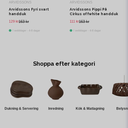
ARVIDSSONS
ARVIDSSONS
Arvidssons Fyri svart
Arvidssons Pippi På
handduk
Cirkus offwhite handduk
129 kr
163 kr
111 kr
163 kr
I webblager - 4-8 dagar
I webblager - 4-8 dagar
Shoppa efter kategori
Dukning & Servering
Inredning
Kök & Matlagning
Belysn