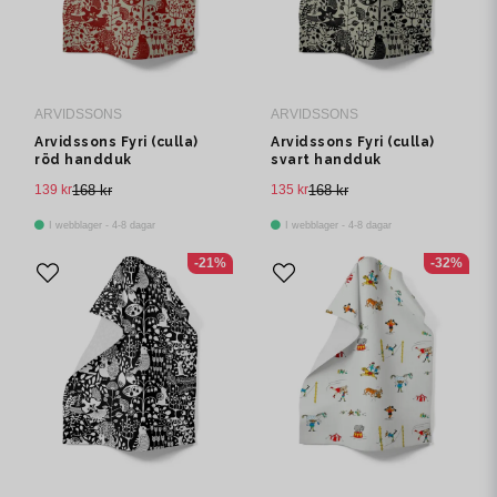
ARVIDSSONS
ARVIDSSONS
Arvidssons Fyri (culla)
Arvidssons Fyri (culla)
röd handduk
svart handduk
139 kr
168 kr
135 kr
168 kr
I webblager - 4-8 dagar
I webblager - 4-8 dagar
-21%
-32%