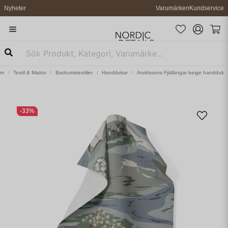
Nyheter
Varumärken
Kundservice
em
Textil & Mattor
Badrumstextilier
Handdukar
Arvidssons Fjällängar beige handduk
-
33
%