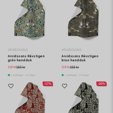
ARVIDSSONS
ARVIDSSONS
Arvidssons Rävstigen
Arvidssons Rävstigen
grön handduk
brun handduk
118 kr
163 kr
110 kr
163 kr
I webblager - 4-8 dagar
I webblager - 4-8 dagar
-17%
-20%