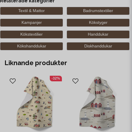
Relaterade kategorier
Textil & Mattor
Badrumstextilier
Kampanjer
Kökstyger
Kökstextilier
Handdukar
Kökshanddukar
Diskhanddukar
Liknande produkter
-32%