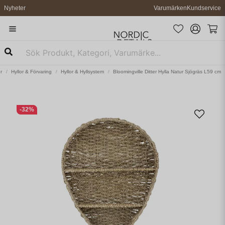
Nyheter
Varumärken
Kundservice
r
Hyllor & Förvaring
Hyllor & Hyllsystem
Bloomingville Ditter Hylla Natur Sjögräs L59 cm
-
32
%