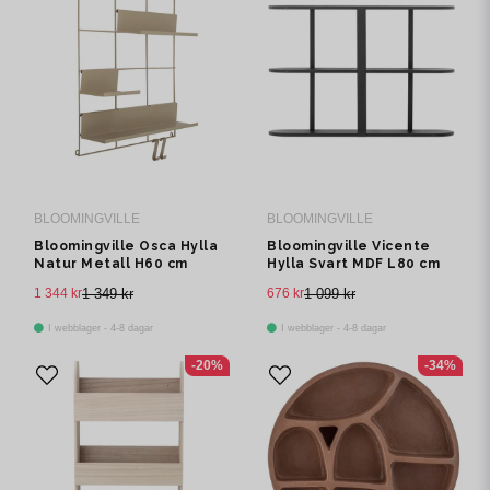
BLOOMINGVILLE
BLOOMINGVILLE
Bloomingville Osca Hylla
Bloomingville Vicente
Natur Metall H60 cm
Hylla Svart MDF L80 cm
1 344 kr
1 349 kr
676 kr
1 099 kr
I webblager - 4-8 dagar
I webblager - 4-8 dagar
-20%
-34%