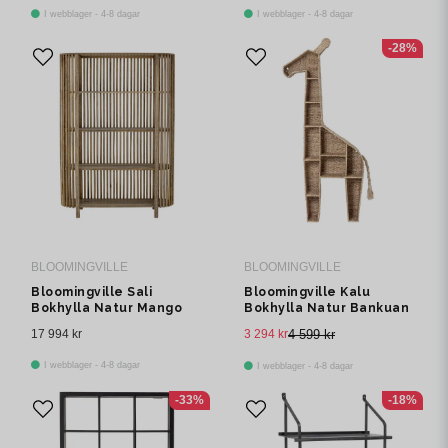
I webblager - 4-8 dagar
I webblager - 4-8 dagar
-28%
BLOOMINGVILLE
BLOOMINGVILLE
Bloomingville Sali
Bloomingville Kalu
Bokhylla Natur Mango
Bokhylla Natur Bankuan
L121 cm
L46 cm
17 994 kr
3 294 kr
4 599 kr
I webblager - 4-8 dagar
I webblager - 4-8 dagar
-33%
-18%