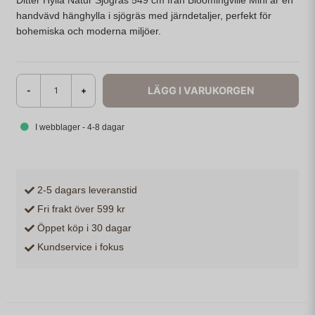
Ditter Hylla Natur Sjögräs 549 cm från Bloomingville Mini är en
handvävd hänghylla i sjögräs med järndetaljer, perfekt för
bohemiska och moderna miljöer.
LÄGG I VARUKORGEN
-
+
I webblager - 4-8 dagar
2-5 dagars leveranstid
Fri frakt över 599 kr
Öppet köp i 30 dagar
Kundservice i fokus