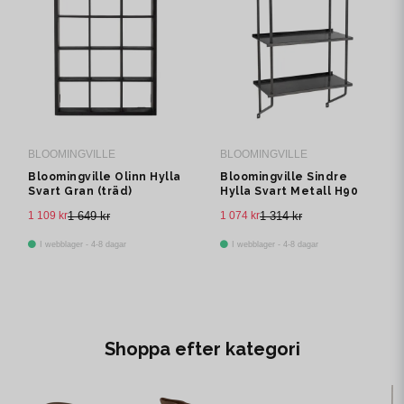
BLOOMINGVILLE
BLOOMINGVILLE
Bloomingville Olinn Hylla
Bloomingville Sindre
Svart Gran (träd)
Hylla Svart Metall H90
cm
1 109 kr
1 649 kr
1 074 kr
1 314 kr
I webblager - 4-8 dagar
I webblager - 4-8 dagar
Shoppa efter kategori