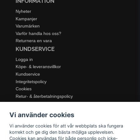
INFORMATION
Nyheter
Kampanjer
Varumärken
Varför handla hos oss?
Returnera en vara
KUNDSERVICE
Logga in
Köpe- & leveransvillkor
Kundservice
Integritetspolicy
Cookies
Retur- & återbetalningspolicy
SORTIMENT
Vi använder cookies
Dukning & Servering
Inredning
Vi använder cookies för att vår webbplats ska fungera
Kök & Matlagning
korrekt och ge dig den bästa möjliga upplevelsen.
Belysning
Cookies kan användas för både personlig och icke-