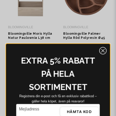
BLOOMINGVILLE
BLOOMINGVILLE
Bloomingville Moris Hylla
Bloomingville Palmer
Natur Paulownia L38 cm
Hylla Röd Polyresin Ø45
cm
699 kr
869 kr
1 049 kr
1 599 kr
I webblager - 4-8 dagar
I webblager - 4-8 dagar
EXTRA 5% RABATT
-34%
-23%
PÅ HELA
SORTIMENTET
Registrera din e‑post och få en exklusiv rabattkod –
gäller hela köpet, även på reavaror!
email
Mejladress
HÄMTA KOD