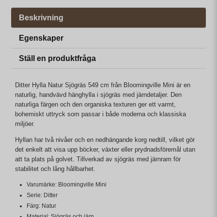
Beskrivning
Egenskaper
Ställ en produktfråga
Ditter Hylla Natur Sjögräs 549 cm från Bloomingville Mini är en
naturlig, handvävd hänghylla i sjögräs med järndetaljer. Den
naturliga färgen och den organiska texturen ger ett varmt,
bohemiskt uttryck som passar i både moderna och klassiska
miljöer.
Hyllan har två nivåer och en nedhängande korg nedtill, vilket gör
det enkelt att visa upp böcker, växter eller prydnadsföremål utan
att ta plats på golvet. Tillverkad av sjögräs med järnram för
stabilitet och lång hållbarhet.
Varumärke: Bloomingville Mini
Serie: Ditter
Färg: Natur
Material: Sjögräs och järn