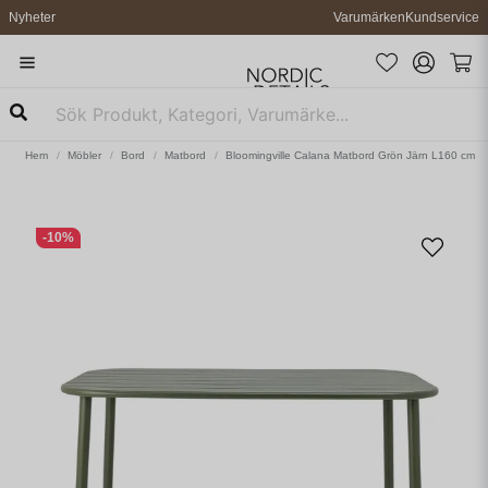
Nyheter
Varumärken
Kundservice
Hem
Möbler
Bord
Matbord
Bloomingville Calana Matbord Grön Järn L160 cm
-
10
%