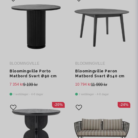
BLOOMINGVILLE
BLOOMINGVILLE
Bloomingville Porto
Bloomingville Peron
Matbord Svart Ø90 cm
Matbord Svart Ø140 cm
7 354 kr
9 199 kr
10 794 kr
11 999 kr
I webblager - 4-8 dagar
I webblager - 4-8 dagar
-20%
-24%