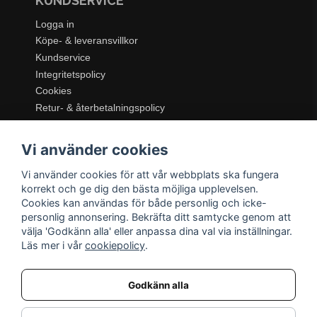
KUNDSERVICE
Logga in
Köpe- & leveransvillkor
Kundservice
Integritetspolicy
Cookies
Retur- & återbetalningspolicy
SORTIMENT
Vi använder cookies
Dukning & Servering
Inredning
Vi använder cookies för att vår webbplats ska fungera
Kök & Matlagning
korrekt och ge dig den bästa möjliga upplevelsen.
Belysning
Cookies kan användas för både personlig och icke-
personlig annonsering. Bekräfta ditt samtycke genom att
Textil & Mattor
välja 'Godkänn alla' eller anpassa dina val via inställningar.
Möbler
Läs mer i vår
cookiepolicy
.
Godkänn alla