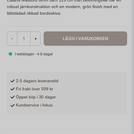
Calana Matbord Grön Järn 129 cm från Bloomingville har en
robust järnkonstruktion och en modern, grön finish med en
lättstädad ribbad bordsskiva.
LÄGG I VARUKORGEN
-
+
I webblager - 4-8 dagar
2-5 dagars leveranstid
Fri frakt över 599 kr
Öppet köp i 30 dagar
Kundservice i fokus