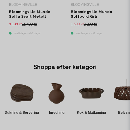
BLOOMINGVILLE
BLOOMINGVILLE
Bloomingville Mundo
Bloomingville Mundo
Soffa Svart Metall
Soffbord Grå
Fibercement L55
9 139 kr
11 499 kr
1 699 kr
2 293 kr
I webblager - 4-8 dagar
I webblager - 4-8 dagar
Shoppa efter kategori
Dukning & Servering
Inredning
Kök & Matlagning
Belysn