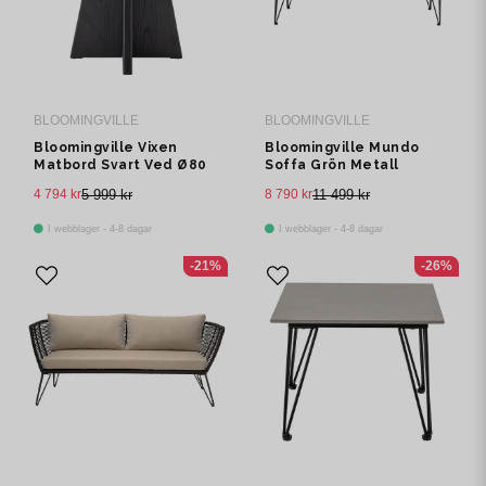
BLOOMINGVILLE
BLOOMINGVILLE
Bloomingville Vixen
Bloomingville Mundo
Matbord Svart Ved Ø80
Soffa Grön Metall
cm
4 794 kr
5 999 kr
8 790 kr
11 499 kr
I webblager - 4-8 dagar
I webblager - 4-8 dagar
-21%
-26%