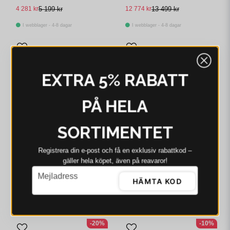
4 281 kr
5 199 kr
12 774 kr
13 499 kr
I webblager - 4-8 dagar
I webblager - 4-8 dagar
EXTRA 5% RABATT
PÅ HELA
SORTIMENTET
Registrera din e‑post och få en exklusiv rabattkod –
BLOOMINGVILLE
BLOOMINGVILLE
gäller hela köpet, även på reavaror!
Bloomingville Molito
Bloomingville Serrone
email
Mejladress
Matbord Natur Ø90 cm
Matbord Natur Gummiträ
HÄMTA KOD
H75 cm
3 990 kr
3 999 kr
14 094 kr
14 148 kr
I webblager - 4-8 dagar
I webblager - 4-8 dagar
-20%
-10%