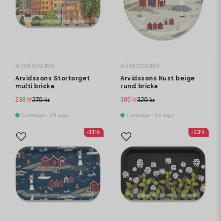
ARVIDSSONS
ARVIDSSONS
Arvidssons Stortorget
Arvidssons Kust beige
multi bricka
rund bricka
238 kr
270 kr
309 kr
320 kr
I webblager - 4-8 dagar
I webblager - 4-8 dagar
-11%
-13%