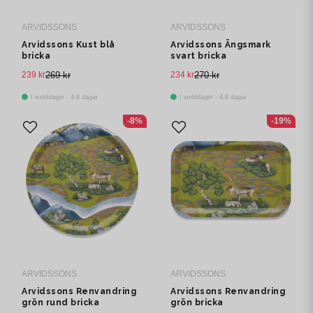
ARVIDSSONS
ARVIDSSONS
Arvidssons Kust blå
Arvidssons Ängsmark
bricka
svart bricka
239 kr
269 kr
234 kr
270 kr
I webblager - 4-8 dagar
I webblager - 4-8 dagar
-8%
-19%
ARVIDSSONS
ARVIDSSONS
Arvidssons Renvandring
Arvidssons Renvandring
grön rund bricka
grön bricka