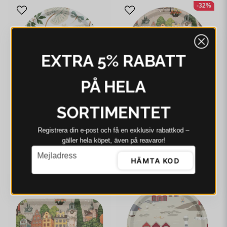
-32%
EXTRA 5% RABATT
PÅ HELA
SORTIMENTET
ARVIDSSONS
ARVIDSSONS
Arvidssons Kärrleken
Arvidssons Stortorget
Registrera din e‑post och få en exklusiv rabattkod –
offwhite/grön rund
rund bricka
gäller hela köpet, även på reavaror!
bricka Ø31 cm
email
335 kr
236 kr
348 kr
Mejladress
HÄMTA KOD
I webblager - 4-8 dagar
I webblager - 4-8 dagar
-12%
-3%