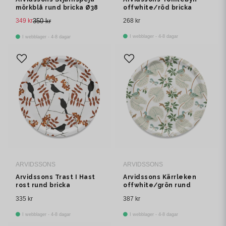
mörkblå rund bricka Ø38
offwhite/röd bricka
cm
349 kr
350 kr
268 kr
I webblager - 4-8 dagar
I webblager - 4-8 dagar
ARVIDSSONS
ARVIDSSONS
Arvidssons Trast I Hast
Arvidssons Kärrleken
rost rund bricka
offwhite/grön rund
bricka Ø38 cm
335 kr
387 kr
I webblager - 4-8 dagar
I webblager - 4-8 dagar