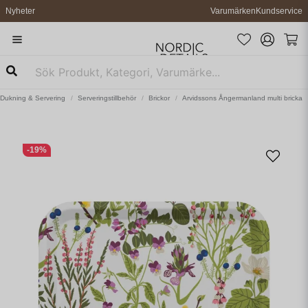
Nyheter
Varumärken
Kundservice
Dukning & Servering
Serveringstillbehör
Brickor
Arvidssons Ångermanland multi bricka
-
19
%