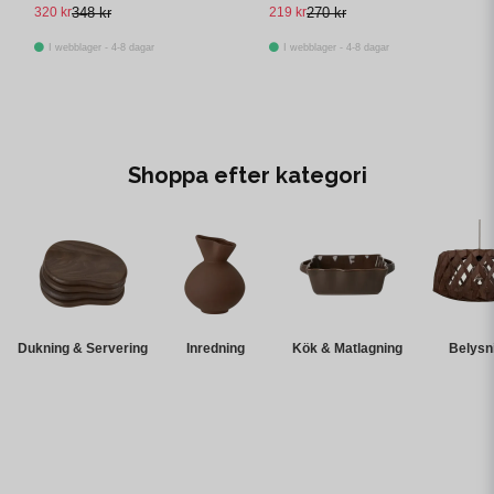
320 kr
348 kr
219 kr
270 kr
I webblager - 4-8 dagar
I webblager - 4-8 dagar
Shoppa efter kategori
Dukning & Servering
Inredning
Kök & Matlagning
Belysn