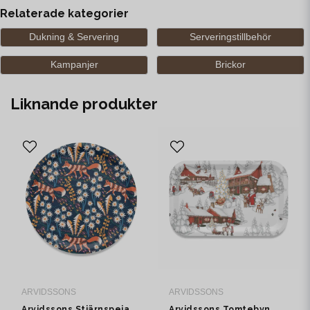
Relaterade kategorier
Dukning & Servering
Serveringstillbehör
Kampanjer
Brickor
Liknande produkter
ARVIDSSONS
ARVIDSSONS
Arvidssons Stjärnspeja
Arvidssons Tomtebyn