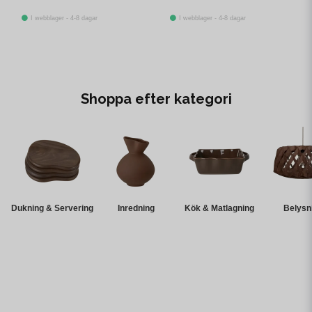
I webblager - 4-8 dagar
I webblager - 4-8 dagar
Shoppa efter kategori
Dukning & Servering
Inredning
Kök & Matlagning
Belysn