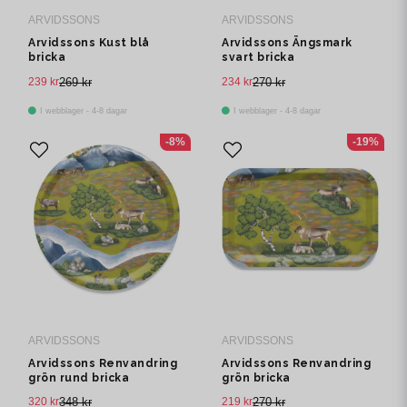
ARVIDSSONS
ARVIDSSONS
Arvidssons Kust blå
Arvidssons Ängsmark
bricka
svart bricka
239 kr
269 kr
234 kr
270 kr
I webblager - 4-8 dagar
I webblager - 4-8 dagar
-8%
-19%
ARVIDSSONS
ARVIDSSONS
Arvidssons Renvandring
Arvidssons Renvandring
grön rund bricka
grön bricka
320 kr
348 kr
219 kr
270 kr