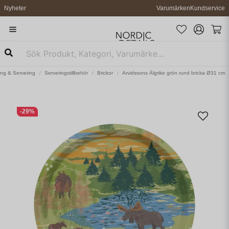
Nyheter
Varumärken
Kundservice
ng & Servering
Serveringstillbehör
Brickor
Arvidssons Älgrike grön rund bricka Ø31 cm
-
29
%