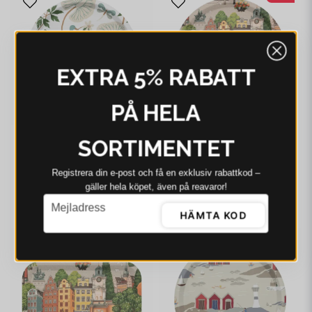
EXTRA 5% RABATT
PÅ HELA
SORTIMENTET
ARVIDSSONS
ARVIDSSONS
Arvidssons Kärrleken
Arvidssons Stortorget
Registrera din e‑post och få en exklusiv rabattkod –
offwhite/grön rund
rund bricka
gäller hela köpet, även på reavaror!
bricka Ø31 cm
335 kr
236 kr
348 kr
email
Mejladress
HÄMTA KOD
I webblager - 4-8 dagar
I webblager - 4-8 dagar
-12%
-3%