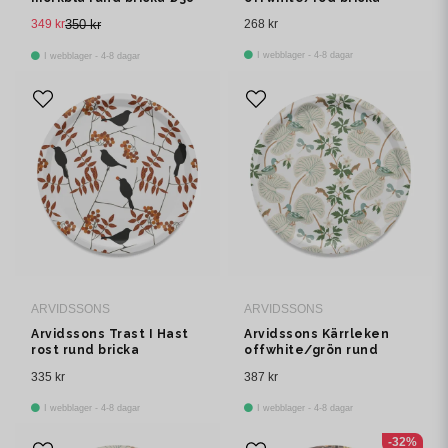
cm
349 kr
350 kr
268 kr
I webblager - 4-8 dagar
I webblager - 4-8 dagar
ARVIDSSONS
ARVIDSSONS
Arvidssons Trast I Hast
Arvidssons Kärrleken
rost rund bricka
offwhite/grön rund
bricka Ø38 cm
335 kr
387 kr
I webblager - 4-8 dagar
I webblager - 4-8 dagar
-32%