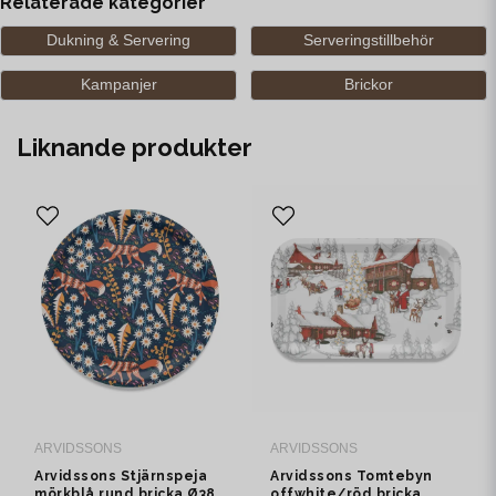
Relaterade kategorier
Dukning & Servering
Serveringstillbehör
Kampanjer
Brickor
Liknande produkter
ARVIDSSONS
ARVIDSSONS
Arvidssons Stjärnspeja
Arvidssons Tomtebyn
mörkblå rund bricka Ø38
offwhite/röd bricka