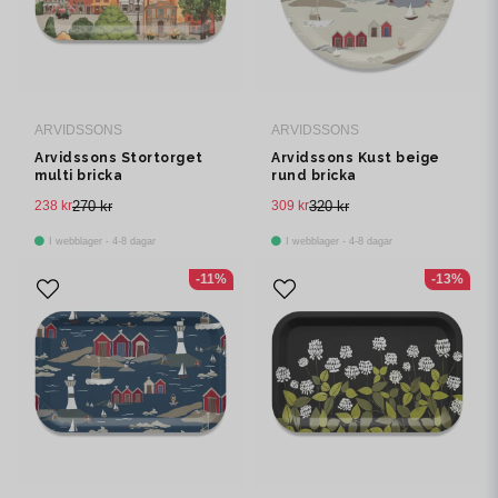
ARVIDSSONS
ARVIDSSONS
Arvidssons Stortorget
Arvidssons Kust beige
multi bricka
rund bricka
238 kr
270 kr
309 kr
320 kr
I webblager - 4-8 dagar
I webblager - 4-8 dagar
-11%
-13%