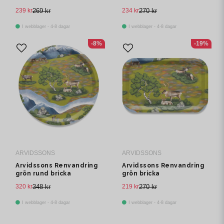
239 kr
269 kr
234 kr
270 kr
I webblager - 4-8 dagar
I webblager - 4-8 dagar
-8%
-19%
ARVIDSSONS
ARVIDSSONS
Arvidssons Renvandring
Arvidssons Renvandring
grön rund bricka
grön bricka
320 kr
348 kr
219 kr
270 kr
I webblager - 4-8 dagar
I webblager - 4-8 dagar