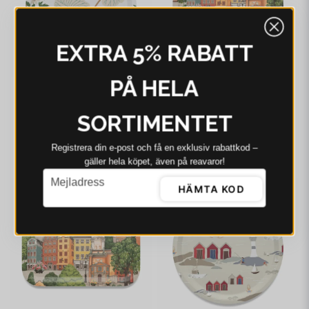
EXTRA 5% RABATT
PÅ HELA
ARVIDSSONS
ARVIDSSONS
SORTIMENTET
Arvidssons Kärrleken
Arvidssons Stortorget
offwhite/grön rund
rund bricka
bricka Ø31 cm
335 kr
236 kr
348 kr
Registrera din e‑post och få en exklusiv rabattkod –
gäller hela köpet, även på reavaror!
I webblager - 4-8 dagar
I webblager - 4-8 dagar
email
Mejladress
HÄMTA KOD
-12%
-3%