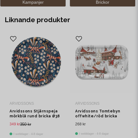
Kampanjer
Brickor
Liknande produkter
ARVIDSSONS
ARVIDSSONS
Arvidssons Stjärnspeja
Arvidssons Tomtebyn
mörkblå rund bricka Ø38
offwhite/röd bricka
cm
349 kr
350 kr
268 kr
I webblager - 4-8 dagar
I webblager - 4-8 dagar