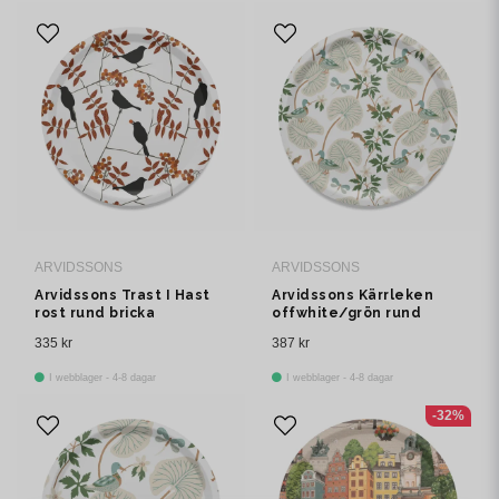
ARVIDSSONS
ARVIDSSONS
Arvidssons Trast I Hast
Arvidssons Kärrleken
rost rund bricka
offwhite/grön rund
bricka Ø38 cm
335 kr
387 kr
I webblager - 4-8 dagar
I webblager - 4-8 dagar
-32%