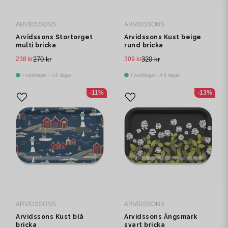
ARVIDSSONS
ARVIDSSONS
Arvidssons Stortorget
Arvidssons Kust beige
multi bricka
rund bricka
238 kr
270 kr
309 kr
320 kr
I webblager - 4-8 dagar
I webblager - 4-8 dagar
-11%
-13%
ARVIDSSONS
ARVIDSSONS
Arvidssons Kust blå
Arvidssons Ängsmark
bricka
svart bricka