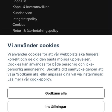
Logga in
Köpe- & leveransvillkor
Kundservice
Integritetspolicy
Cookies
Retur- & återbetalningspolicy
SORTIMENT
Vi använder cookies
Dukning & Servering
Inredning
Vi använder cookies för att vår webbplats ska fungera
Kök & Matlagning
korrekt och ge dig den bästa möjliga upplevelsen.
Belysning
Cookies kan användas för både personlig och icke-
personlig annonsering. Bekräfta ditt samtycke genom att
Textil & Mattor
välja 'Godkänn alla' eller anpassa dina val via inställningar.
Möbler
Läs mer i vår
cookiepolicy
.
Godkänn alla
Inställningar