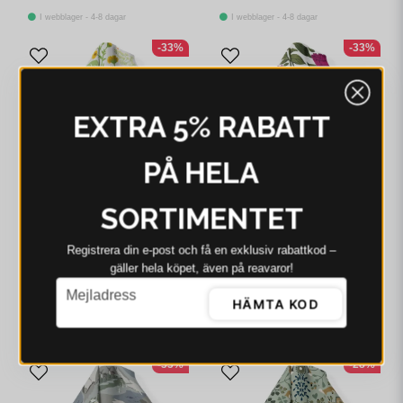
I webblager - 4-8 dagar
I webblager - 4-8 dagar
-33%
-33%
EXTRA 5% RABATT
PÅ HELA
SORTIMENTET
ARVIDSSONS
ARVIDSSONS
Registrera din e‑post och få en exklusiv rabattkod –
Arvidssons Hedemora
Arvidssons Pion
gäller hela köpet, även på reavaror!
multi handduk
cerise/grön handduk
email
Mejladress
HÄMTA KOD
110 kr
163 kr
110 kr
163 kr
I webblager - 4-8 dagar
I webblager - 4-8 dagar
-33%
-28%