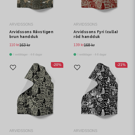
ARVIDSSONS
ARVIDSSONS
Arvidssons Rävstigen
Arvidssons Fyri (culla)
brun handduk
röd handduk
110 kr
163 kr
139 kr
168 kr
I webblager - 4-8 dagar
I webblager - 4-8 dagar
-20%
-21%
ARVIDSSONS
ARVIDSSONS