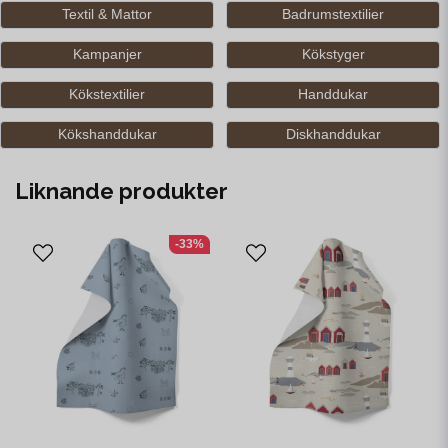
Textil & Mattor
Badrumstextilier
Kampanjer
Kökstyger
Kökstextilier
Handdukar
Kökshanddukar
Diskhanddukar
Liknande produkter
-33%