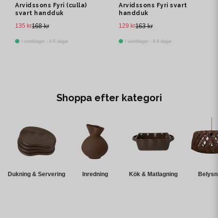
Arvidssons Fyri (culla)
Arvidssons Fyri svart
svart handduk
handduk
135 kr
168 kr
129 kr
163 kr
I webblager - 4-8 dagar
I webblager - 4-8 dagar
Shoppa efter kategori
Dukning & Servering
Inredning
Kök & Matlagning
Belysn