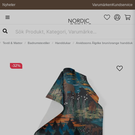
Nyheter
Varumärken
Kundservice
Textil & Mattor
Badrumstextilier
Handdukar
Arvidssons Älgrike brun/orange handduk
-
32
%