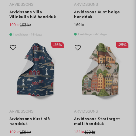
ARVIDSSONS
ARVIDSSONS
Arvidssons Villa
Arvidssons Kust beige
Villekulla blå handduk
handduk
109 kr
163 kr
169 kr
I webblager - 4-8 dagar
I webblager - 4-8 dagar
-36%
-25%
ARVIDSSONS
ARVIDSSONS
Arvidssons Kust blå
Arvidssons Stortorget
handduk
multi handduk
102 kr
159 kr
122 kr
163 kr