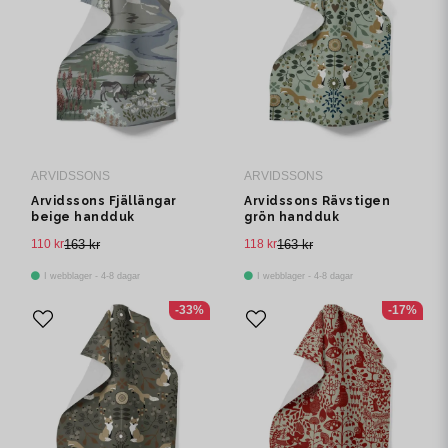
ARVIDSSONS
ARVIDSSONS
Arvidssons Fjällängar
Arvidssons Rävstigen
beige handduk
grön handduk
110 kr
163 kr
118 kr
163 kr
I webblager - 4-8 dagar
I webblager - 4-8 dagar
-33%
-17%