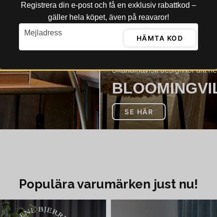
Registrera din e‑post och få en exklusiv rabattkod –
gäller hela köpet, även på reavaror!
email
Mejladress
HÄMTA KOD
Skandinavisk design för ditt h
BLOOMINGVI
SE HÄR
Populära varumärken just nu!