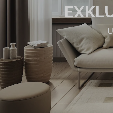
EXKL
U