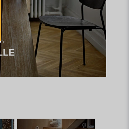
em
LLE