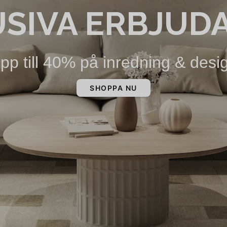
USIVA ERBJUD
pp till 40% på inredning & desi
SHOPPA NU