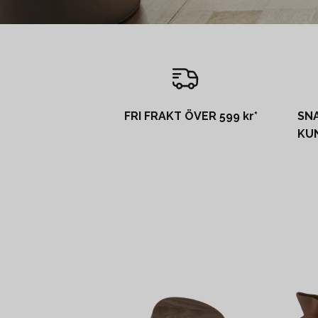
FRI FRAKT ÖVER 599 kr*
SN
KU